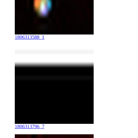
1806313588_1
1806313796_7