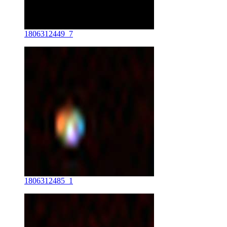
1806312449_7
1806312485_1