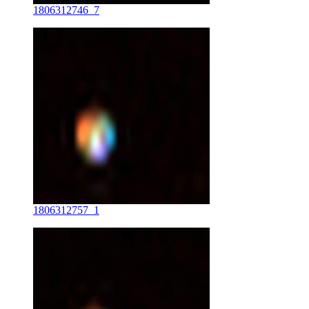
1806312746_7
1806312757_1