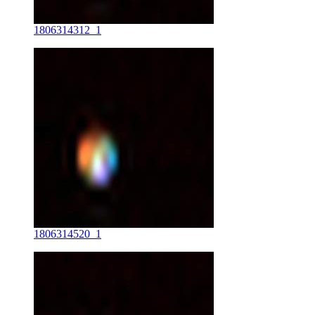
1806314312_1
1806314520_1