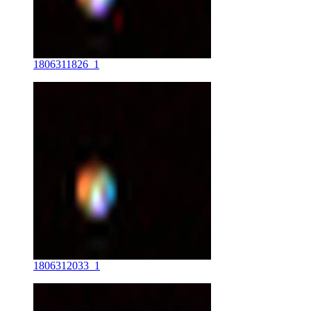
1806311826_1
1806312033_1