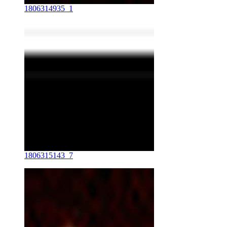
1806314935_1
1806315143_7