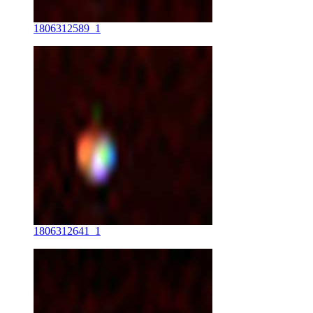
1806312589_1
1806312641_1