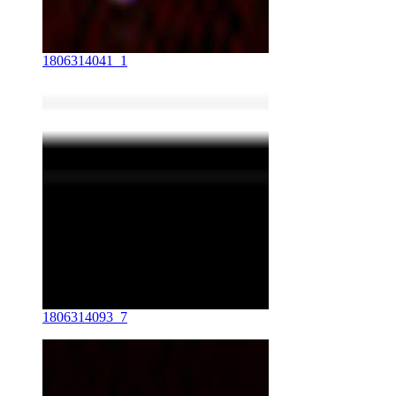
1806314041_1
1806314093_7