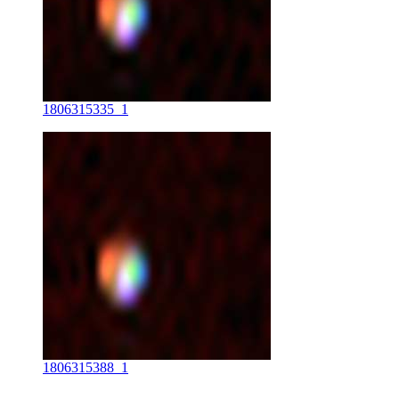
1806315335_1
1806315388_1