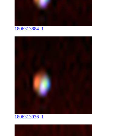
1806313884_1
1806313936_1