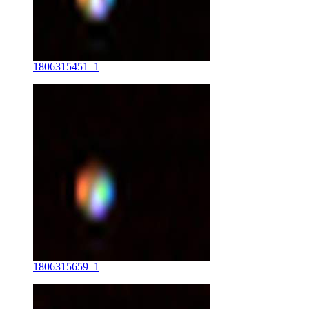
1806315451_1
1806315659_1